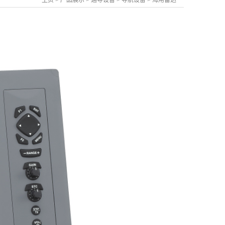
主页
>
产品展示
>
通导设备
>
导航设备
>
海用雷达
列