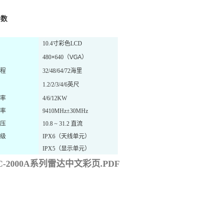
参数
10.4寸彩色LCD
480
×
640
（
VGA
）
程
32/48/64/72海里
1.2/2/3/4/6英尺
率
4/6/12KW
率
9410MHz±30MHz
压
10.8
~
31.2 直流
级
IPX6（天线单元）
IPX5（显示单元）
C-2000A系列雷达中文彩页.PDF