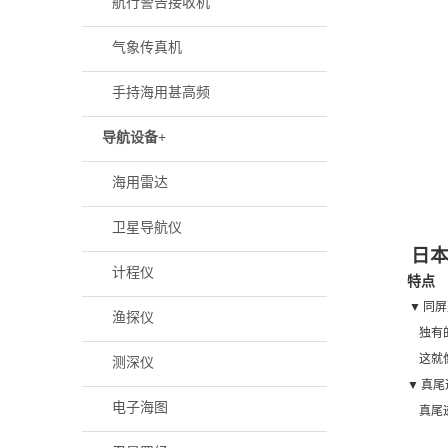
航行警告接收机
气象传真机
手持海用甚高频
导航设备
+
海用雷达
卫星导航仪
日
计程仪
特点
▼
同屏
渔探仪
独有
这就
测深仪
▼
真尾
电子海图
真尾