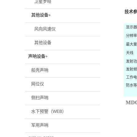
卫星罗经
技术
其他设备
+
显示器
风向风速仪
分辨率
其他设备
最大量
天线
声呐设备
+
发射功
发射频
船壳声呐
工作电
网位仪
防水等
侧扫声呐
MD
水下预警（WEB）
军用声呐