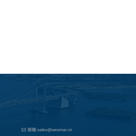
邮箱:sales@wesmar.cn