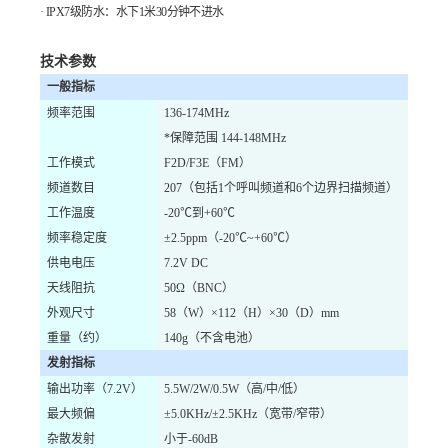
·
IPX7
级防水：水下
1
米
30
分钟不进水
技术参数
一般指标
频率范围
136-174MHz
*
保障范围
144-148MHz
工作模式
F2D/F3E
（
FM
）
频道数目
207
（包括
1
个呼叫频道和
6
个边界扫描频道）
工作温度
-20
℃到
+60
℃
频率稳定度
±
2.5ppm
（
-20
℃
~+60
℃）
供电电压
7.2V DC
天线阻抗
50
Ω（
BNC
）
外观尺寸
58
（
W
）×
112
（
H
）×
30
（
D
）
mm
重量（约）
140g
（不含电池）
发射指标
输出功率（
7.2V
）
5.5W/2W/0.5W
（高
/
中
/
低）
最大频偏
±
5.0KHz/
±
2.5KHz
（宽带
/
窄带）
杂散发射
小于
-60dB