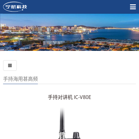
手持海用甚高频
手持对讲机 IC-V80E