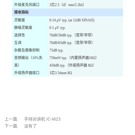
外接麦克风插口
3
芯
2.5
（
d
）
mm/2.2k
Ω
接收指标
灵敏度
0.14 μV typ. (at 12dB SINAD)
静噪灵敏度
0.1 μV typ.
选择性
70dB/50dB typ.
（宽带
/
窄带）
互调
70dB/65dB typ.
（宽带
/
窄带）
杂散及摄像抑制
75dB typ.
音频输出（
10%
失
750mW typ.
（内置扬声器
16
Ω）
真）
450dB typ.
（外接扬声器
8
Ω）
外接扬声器接口
3
芯
3.5dmm 8
Ω
上一篇:
手持对讲机 IC-M23
下一篇:
没有了