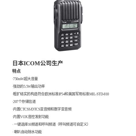
日本
ICOM
公司生产
特点
·
750mW
超大音量
·强劲的
5.5W
输出功率
·粗犷结实的构造符合欧洲标准
IP54
和美国军用标准
MIL-STD-810
·
207
个存储信道
·内置
CTCSS/DTCS
亚音频和数字亚音频
·内置
VOX
音控发射功能
· 一键选择
16
频道和呼叫频道（呼叫频道可自定义）
· 喇叭自动除水功能