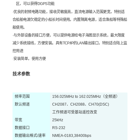
区，可以获得DGPS功能
·
优良的射频电路功能，接收灵敏度高，直流电源输入范围更宽，特别适
合船舶电源欠稳定的小船长时间使用。内置隔离电源，适合渔船等特殊船
舶使用。
·
与外部设备的接口方便，可以提供电源给电子海图显示系统，最大限度
减少系统接线，方便安装。具有TCP/IP的LAN输出接口，特别适合陆上监
控用途
·
安装简单，使用方便
技术参数
频率范围
156.025MHz to 162.025MHz
（全频道）
默认频道
CH2087
、CH2088、CH70(DSC)
工作频道可受基站遥控改变
带宽
25kHz
数据接口
RS-232
数据输出格式/速率
NMEA-0183,38400bps